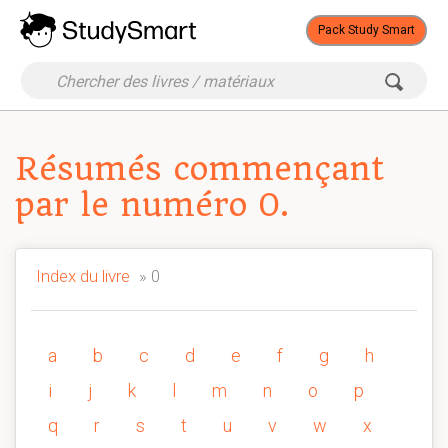
Pack Study Smart
Résumés commençant
par le numéro 0.
Index du livre
» 0
a
b
c
d
e
f
g
h
i
j
k
l
m
n
o
p
q
r
s
t
u
v
w
x