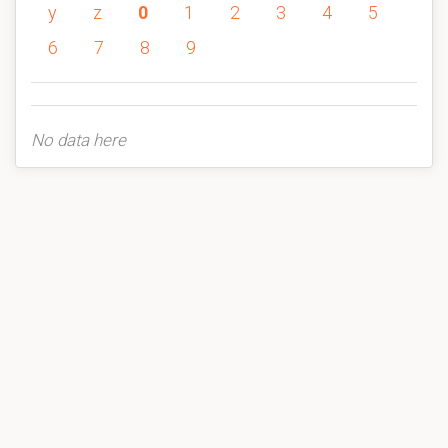
y
z
0
1
2
3
4
5
6
7
8
9
No data here